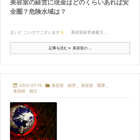
美容室の経営に現金はどのくらいあれば安
全圏？危険水域は？
まいど こいけでございます
美容室経営者最大 ...
記事を読む
美容室の ...

2022-07-15

美容室 経営
,
美容室 開業
,
美容師 独立