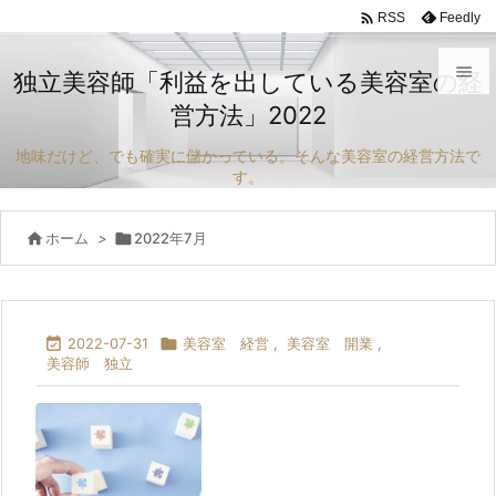

Feedly
RSS

独立美容師「利益を出している美容室の経
営方法」2022

メニュ
地味だけど、でも確実に儲かっている。そんな美容室の経営方法で

す。
サイド


ホーム
>

2022年7月
前へ

次へ


2022-07-31

美容室 経営
,
美容室 開業
,
美容師 独立
検索