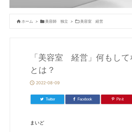

ホーム
>

美容師 独立
>

美容室 経営
「美容室 経営」何もして
とは？

2022-08-09
Twitter
Facebook
Pin it
まいど