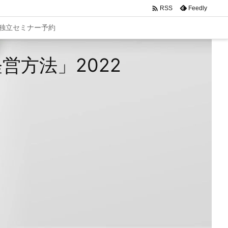

Feedly
RSS
独立セミナー予約
方法」2022