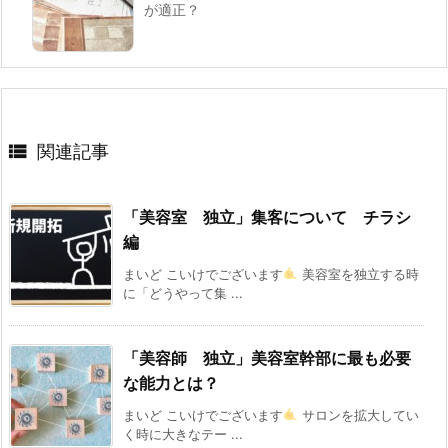
が適正？

関連記事
「美容室 独立」集客について チラシ
編
まいど こいけでございます
美容室を独立する時
に「どうやって集 ...
「美容師 独立」美容室幹部に最も必要
な能力とは？
まいど こいけでございます
サロンを拡大してい
く時に大きなテー ...