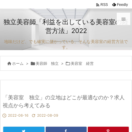

Feedly
RSS

独立美容師「利益を出している美容室の経
営方法」2022

メニュ
地味だけど、でも確実に儲かっている。そんな美容室の経営方法で

す。
サイド


ホーム
>

美容師 独立
>

美容室 経営
前へ

次へ

「美容室 独立」の立地はどこが最適なのか？求人
検索
視点から考えてみる

2022-06-16

2022-08-09