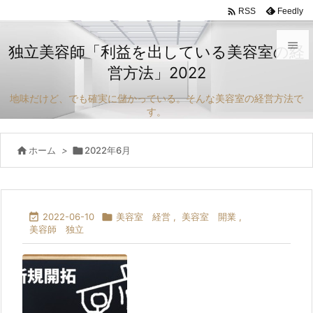

Feedly
RSS

独立美容師「利益を出している美容室の経
営方法」2022

メニュ
地味だけど、でも確実に儲かっている。そんな美容室の経営方法で

す。
サイド


ホーム
>

2022年6月
前へ

次へ


2022-06-10

美容室 経営
,
美容室 開業
,
美容師 独立
検索