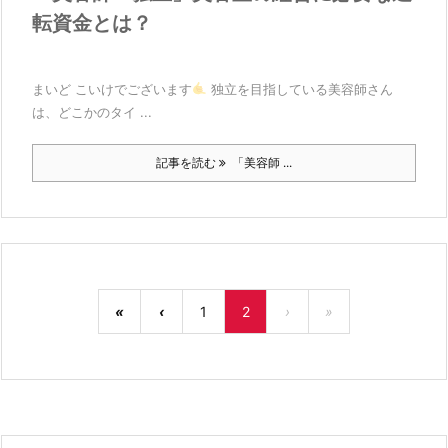
転資金とは？
まいど こいけでございます
独立を目指している美容師さん
は、どこかのタイ ...
記事を読む
「美容師 ...
«
‹
1
2
›
»